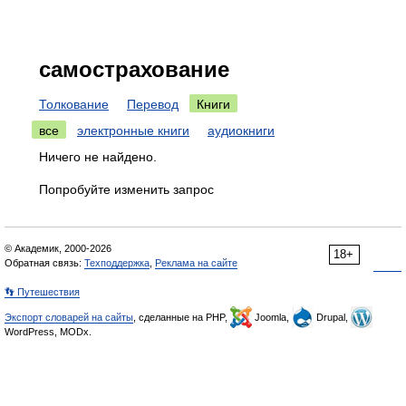
самострахование
Толкование
Перевод
Книги
все
электронные книги
аудиокниги
Ничего не найдено.
Попробуйте изменить запрос
© Академик, 2000-2026
18+
Обратная связь:
Техподдержка
,
Реклама на сайте
👣 Путешествия
Экспорт словарей на сайты
, сделанные на PHP,
Joomla,
Drupal,
WordPress, MODx.